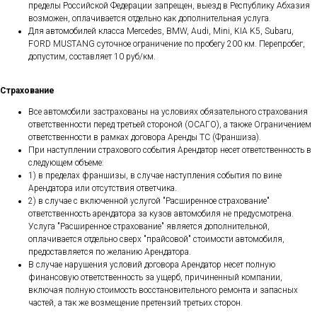
пределы Российской Федерации запрещен, выезд в Республику Абхазия
возможен, оплачивается отдельно как дополнительная услуга.
Для автомобилей класса Mercedes, BMW, Audi, Mini, KIA K5, Subaru,
FORD MUSTANG суточное ограничение по пробегу 200 км. Перепробег,
допустим, составляет 10 руб/км.
Страхование
Все автомобили застрахованы на условиях обязательного страхования
ответственности перед третьей стороной (ОСАГО), а также Ограничением
ответственности в рамках договора Аренды ТС (Франшиза).
При наступлении страхового события Арендатор несет ответственность в
следующем объеме:
1) в пределах франшизы, в случае наступления события по вине
Арендатора или отсутствия ответчика.
2) в случае с включенной услугой "Расширенное страхование"
ответственность арендатора за кузов автомобиля не предусмотрена.
Услуга "Расширенное страхование" является дополнительной,
оплачивается отдельно сверх "прайсовой" стоимости автомобиля,
предоставляется по желанию Арендатора.
В случае нарушения условий договора Арендатор несет полную
финансовую ответственность за ущерб, причиненный компании,
включая полную стоимость восстановительного ремонта и запасных
частей, а так же возмещение претензий третьих сторон.