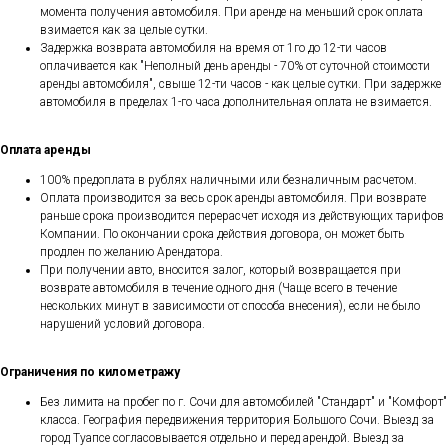
момента получения автомобиля. При аренде на меньший срок оплата
взимается как за целые сутки.
Задержка возврата автомобиля на время от 1го до 12-ти часов
оплачивается как "Неполный день аренды - 70% от суточной стоимости
аренды автомобиля", свыше 12-ти часов - как целые сутки. При задержке
автомобиля в пределах 1-го часа дополнительная оплата не взимается.
Оплата аренды
100% предоплата в рублях наличными или безналичным расчетом.
Оплата производится за весь срок аренды автомобиля. При возврате
раньше срока производится перерасчет исходя из действующих тарифов
Компании. По окончании срока действия договора, он может быть
продлен по желанию Арендатора.
При получении авто, вносится залог, который возвращается при
возврате автомобиля в течение одного дня (Чаще всего в течение
нескольких минут в зависимости от способа внесения), если не было
нарушений условий договора.
Ограничения по километражу
Без лимита на пробег по г. Сочи для автомобилей "Стандарт" и "Комфорт"
класса. География передвижения территория Большого Сочи. Выезд за
город Туапсе согласовывается отдельно и перед арендой. Выезд за